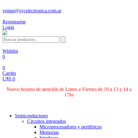
ventas@sycelectronica.com.ar
Registrarme
Login
Wishlist
0
0
Carrito
U$S 0
Nuevo horario de atención de Lunes a Viernes de 10 a 13 y 14 a
17hs
Categorías
Semiconductores
Circuitos integrados
Microprocesadores y periféricos
Memorias
Interfaces