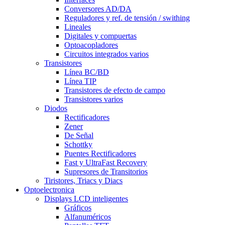
Conversores AD/DA
Reguladores y ref. de tensión / swithing
Lineales
Digitales y compuertas
Optoacopladores
Circuitos integrados varios
Transistores
Línea BC/BD
Línea TIP
Transistores de efecto de campo
Transistores varios
Diodos
Rectificadores
Zener
De Señal
Schottky
Puentes Rectificadores
Fast y UltraFast Recovery
Supresores de Transitorios
Tiristores, Triacs y Diacs
Optoelectronica
Displays LCD inteligentes
Gráficos
Alfanuméricos