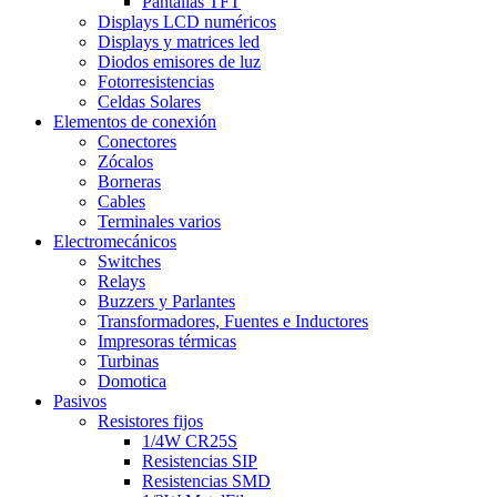
Pantallas TFT
Displays LCD numéricos
Displays y matrices led
Diodos emisores de luz
Fotorresistencias
Celdas Solares
Elementos de conexión
Conectores
Zócalos
Borneras
Cables
Terminales varios
Electromecánicos
Switches
Relays
Buzzers y Parlantes
Transformadores, Fuentes e Inductores
Impresoras térmicas
Turbinas
Domotica
Pasivos
Resistores fijos
1/4W CR25S
Resistencias SIP
Resistencias SMD