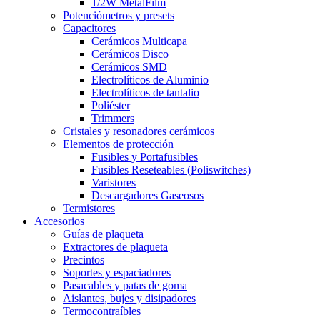
1/2W MetalFilm
Potenciómetros y presets
Capacitores
Cerámicos Multicapa
Cerámicos Disco
Cerámicos SMD
Electrolíticos de Aluminio
Electrolíticos de tantalio
Poliéster
Trimmers
Cristales y resonadores cerámicos
Elementos de protección
Fusibles y Portafusibles
Fusibles Reseteables (Poliswitches)
Varistores
Descargadores Gaseosos
Termistores
Accesorios
Guías de plaqueta
Extractores de plaqueta
Precintos
Soportes y espaciadores
Pasacables y patas de goma
Aislantes, bujes y disipadores
Termocontraíbles