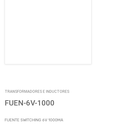
EMPLEOS
ENVÍOS
CONTACTO
ventas@sycelectronica.com.ar
TRANSFORMADORES E INDUCTORES
FUEN-6V-1000
FUENTE SWITCHING 6V 1000MA