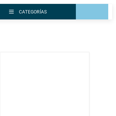
CATEGORÍAS
INICIO
LA EMPRESA
CATÁLOGO
EMPLEOS
ENVÍOS
CONTACTO
ventas@sycelectronica.com.ar