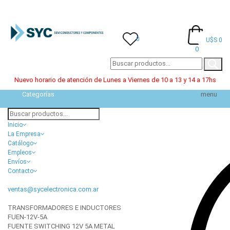
0
U$S 0
0
Nuevo horario de atención de Lunes a Viernes de 10 a 13 y 14 a 17hs
Categorías
menu
Inicio
La Empresa
Catálogo
Empleos
Envíos
Contacto
ventas@sycelectronica.com.ar
TRANSFORMADORES E INDUCTORES
FUEN-12V-5A
FUENTE SWITCHING 12V 5A METAL