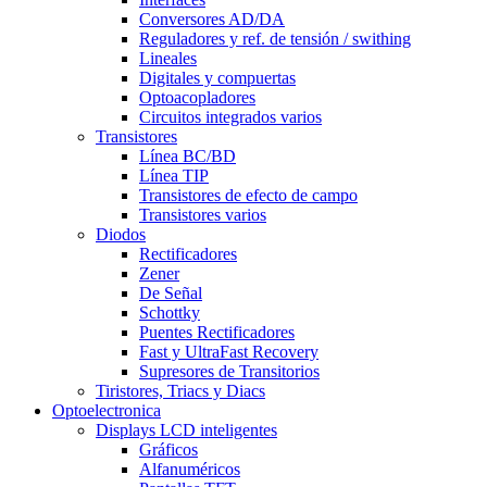
Conversores AD/DA
Reguladores y ref. de tensión / swithing
Lineales
Digitales y compuertas
Optoacopladores
Circuitos integrados varios
Transistores
Línea BC/BD
Línea TIP
Transistores de efecto de campo
Transistores varios
Diodos
Rectificadores
Zener
De Señal
Schottky
Puentes Rectificadores
Fast y UltraFast Recovery
Supresores de Transitorios
Tiristores, Triacs y Diacs
Optoelectronica
Displays LCD inteligentes
Gráficos
Alfanuméricos