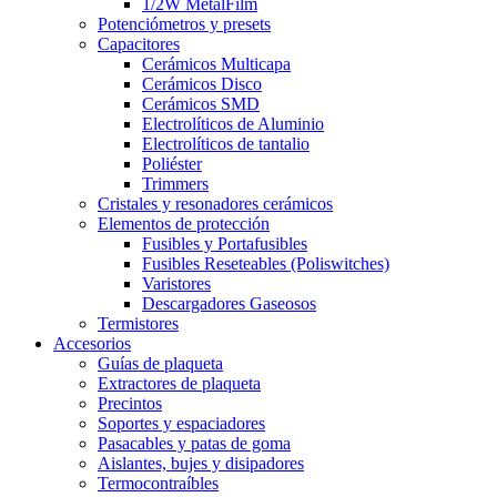
1/2W MetalFilm
Potenciómetros y presets
Capacitores
Cerámicos Multicapa
Cerámicos Disco
Cerámicos SMD
Electrolíticos de Aluminio
Electrolíticos de tantalio
Poliéster
Trimmers
Cristales y resonadores cerámicos
Elementos de protección
Fusibles y Portafusibles
Fusibles Reseteables (Poliswitches)
Varistores
Descargadores Gaseosos
Termistores
Accesorios
Guías de plaqueta
Extractores de plaqueta
Precintos
Soportes y espaciadores
Pasacables y patas de goma
Aislantes, bujes y disipadores
Termocontraíbles