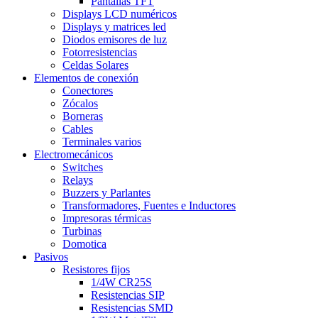
Pantallas TFT
Displays LCD numéricos
Displays y matrices led
Diodos emisores de luz
Fotorresistencias
Celdas Solares
Elementos de conexión
Conectores
Zócalos
Borneras
Cables
Terminales varios
Electromecánicos
Switches
Relays
Buzzers y Parlantes
Transformadores, Fuentes e Inductores
Impresoras térmicas
Turbinas
Domotica
Pasivos
Resistores fijos
1/4W CR25S
Resistencias SIP
Resistencias SMD