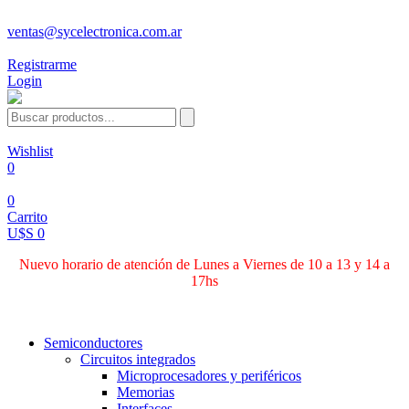
ventas@sycelectronica.com.ar
Registrarme
Login
Wishlist
0
0
Carrito
U$S 0
Nuevo horario de atención de Lunes a Viernes de 10 a 13 y 14 a
17hs
Categorías
Semiconductores
Circuitos integrados
Microprocesadores y periféricos
Memorias
Interfaces