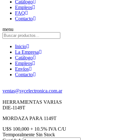
Catálogo
Empleos
FAQ
Contacto
menu
Inicio
La Empresa
Catálogo
Empleos
Envíos
Contacto
ventas@sycelectronica.com.ar
HERRAMIENTAS VARIAS
DIE-1149T
MORDAZA PARA 1149T
U$S 100,000 + 10.5% IVA C/U
Termporalmente Sin Stock