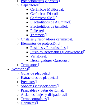
Potenciómetros y presets
Capacitores
Cerámicos Multicapa
Cerámicos Disco
Cerámicos SMD
Electrolíticos de Aluminio
Electrolíticos de tantalio
Poliéster
Trimmers
Cristales y resonadores cerámicos
Elementos de protección
Fusibles y Portafusibles
Fusibles Reseteables (Poliswitches)
Varistores
Descargadores Gaseosos
Termistores
Accesorios
Guías de plaqueta
Extractores de plaqueta
Precintos
Soportes y espaciadores
Pasacables y patas de goma
Aislantes, bujes y disipadores
Termocontraíbles
Gabinetes