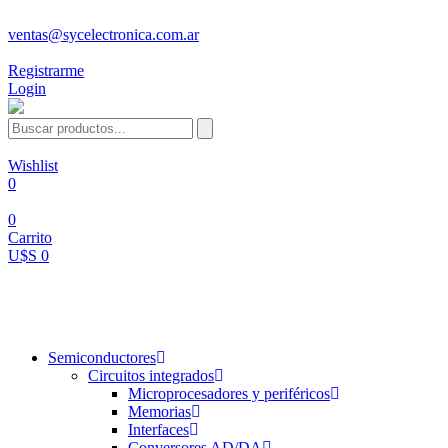
ventas@sycelectronica.com.ar
Registrarme
Login
Wishlist
0
0
Carrito
U$S 0
Categorías
Semiconductores
Circuitos integrados
Microprocesadores y periféricos
Memorias
Interfaces
Conversores AD/DA