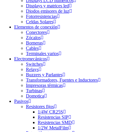
Displays LCD numéricos
Displays y matrices led
Diodos emisores de luz
Fotorresistencias
Celdas Solares
Elementos de conexión
Conectores
Zócalos
Borneras
Cables
Terminales varios
Electromecánicos
Switches
Relays
Buzzers y Parlantes
Transformadores, Fuentes e Inductores
Impresoras térmicas
Turbinas
Domotica
Pasivos
Resistores fijos
1/4W CR25S
Resistencias SIP
Resistencias SMD
1/2W MetalFilm