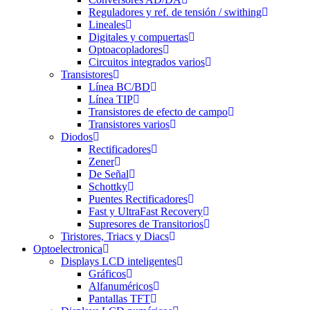
Reguladores y ref. de tensión / swithing
Lineales
Digitales y compuertas
Optoacopladores
Circuitos integrados varios
Transistores
Línea BC/BD
Línea TIP
Transistores de efecto de campo
Transistores varios
Diodos
Rectificadores
Zener
De Señal
Schottky
Puentes Rectificadores
Fast y UltraFast Recovery
Supresores de Transitorios
Tiristores, Triacs y Diacs
Optoelectronica
Displays LCD inteligentes
Gráficos
Alfanuméricos
Pantallas TFT