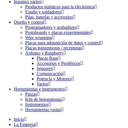
Insumos varios
Productos químicos para la electrónica
Estaño y soldadores
Pilas, baterías y accesorios
Diseño y control
Programadores y grabadores
Protoboards y placas experimentales
Wire wrapping
Placas para adquisición de datos y control
Placas transmisoras / receptoras
Arduino y Raspberry
Placas Base
Accesorios y Periféricos
Sensores
Comunicación
Potencia y Motores
Varios
Herramientas e instrumentos
Pinzas
Kits de herramientas
Instrumentos
Herramientas varias
Inicio
La Empresa