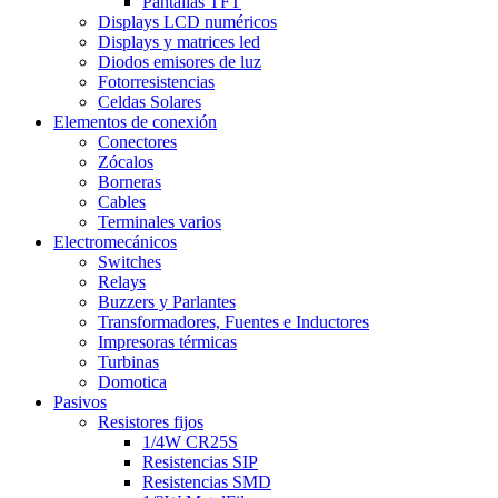
Pantallas TFT
Displays LCD numéricos
Displays y matrices led
Diodos emisores de luz
Fotorresistencias
Celdas Solares
Elementos de conexión
Conectores
Zócalos
Borneras
Cables
Terminales varios
Electromecánicos
Switches
Relays
Buzzers y Parlantes
Transformadores, Fuentes e Inductores
Impresoras térmicas
Turbinas
Domotica
Pasivos
Resistores fijos
1/4W CR25S
Resistencias SIP
Resistencias SMD