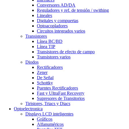
Conversores AD/DA
Reguladores y ref. de tensión / swithing
Lineales
Digitales y compuertas
Optoacopladores
Circuitos integrados varios
Transistores
Línea BC/BD
Línea TIP
Transistores de efecto de campo
Transistores varios
Diodos
Rectificadores
Zener
De Señal
Schottky
Puentes Rectificadores
Fast y UltraFast Recovery
Supresores de Transitorios
Tiristores, Triacs y Diacs
Optoelectronica
Displays LCD inteligentes
Gráficos
Alfanuméricos