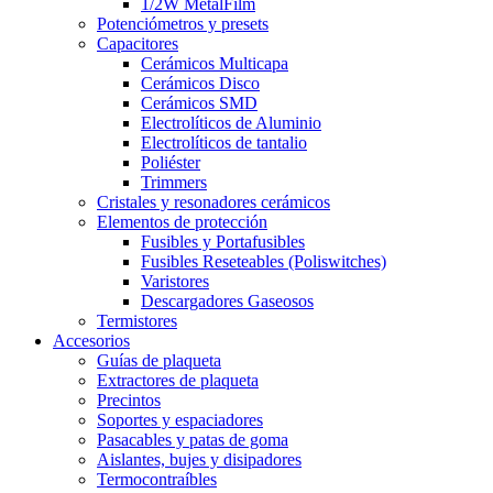
1/2W MetalFilm
Potenciómetros y presets
Capacitores
Cerámicos Multicapa
Cerámicos Disco
Cerámicos SMD
Electrolíticos de Aluminio
Electrolíticos de tantalio
Poliéster
Trimmers
Cristales y resonadores cerámicos
Elementos de protección
Fusibles y Portafusibles
Fusibles Reseteables (Poliswitches)
Varistores
Descargadores Gaseosos
Termistores
Accesorios
Guías de plaqueta
Extractores de plaqueta
Precintos
Soportes y espaciadores
Pasacables y patas de goma
Aislantes, bujes y disipadores
Termocontraíbles