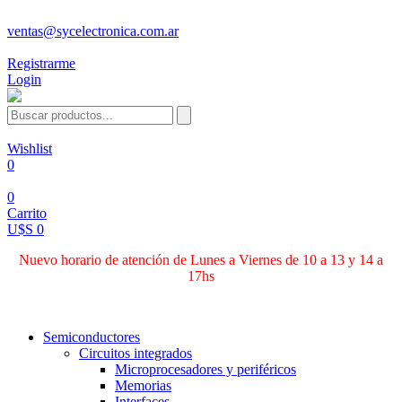
ventas@sycelectronica.com.ar
Registrarme
Login
Wishlist
0
0
Carrito
U$S 0
Nuevo horario de atención de Lunes a Viernes de 10 a 13 y 14 a
17hs
Categorías
Semiconductores
Circuitos integrados
Microprocesadores y periféricos
Memorias
Interfaces