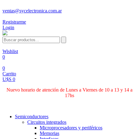
ventas@sycelectronica.com.ar
Registrarme
Login
Wishlist
0
0
Carrito
U$S 0
Nuevo horario de atención de Lunes a Viernes de 10 a 13 y 14 a
17hs
Categorías
Semiconductores
Circuitos integrados
Microprocesadores y periféricos
Memorias
Interfaces