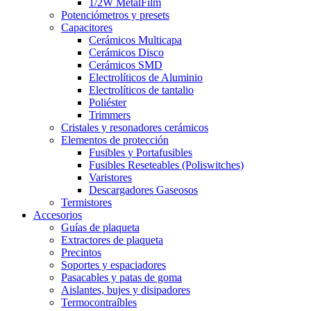
1/2W MetalFilm
Potenciómetros y presets
Capacitores
Cerámicos Multicapa
Cerámicos Disco
Cerámicos SMD
Electrolíticos de Aluminio
Electrolíticos de tantalio
Poliéster
Trimmers
Cristales y resonadores cerámicos
Elementos de protección
Fusibles y Portafusibles
Fusibles Reseteables (Poliswitches)
Varistores
Descargadores Gaseosos
Termistores
Accesorios
Guías de plaqueta
Extractores de plaqueta
Precintos
Soportes y espaciadores
Pasacables y patas de goma
Aislantes, bujes y disipadores
Termocontraíbles