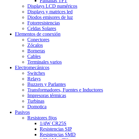
Pantallas TFT
Displays LCD numéricos
Displays y matrices led
Diodos emisores de luz
Fotorresistencias
Celdas Solares
Elementos de conexión
Conectores
Zócalos
Borneras
Cables
Terminales varios
Electromecánicos
Switches
Relays
Buzzers y Parlantes
Transformadores, Fuentes e Inductores
Impresoras térmicas
Turbinas
Domotica
Pasivos
Resistores fijos
1/4W CR25S
Resistencias SIP
Resistencias SMD