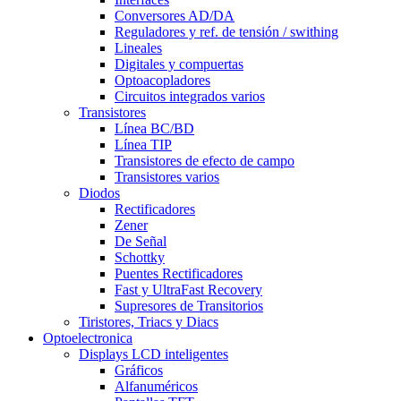
Conversores AD/DA
Reguladores y ref. de tensión / swithing
Lineales
Digitales y compuertas
Optoacopladores
Circuitos integrados varios
Transistores
Línea BC/BD
Línea TIP
Transistores de efecto de campo
Transistores varios
Diodos
Rectificadores
Zener
De Señal
Schottky
Puentes Rectificadores
Fast y UltraFast Recovery
Supresores de Transitorios
Tiristores, Triacs y Diacs
Optoelectronica
Displays LCD inteligentes
Gráficos
Alfanuméricos