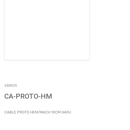
EMPLEOS
ENVÍOS
CONTACTO
ventas@sycelectronica.com.ar
VARIOS
CA-PROTO-HM
CABLE PROTO HEM/MACH 10CM X40U