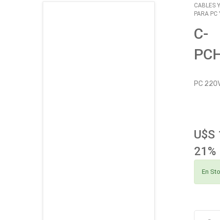
CABLES 
PARA PC
CATÁLOGO
C-
EMPLEOS
PC
ENVÍOS
PC 220
CONTACTO
ventas@sycelectronica.com.ar
U$S 
21% 
En St