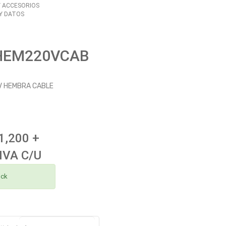
Y ACCESORIOS
 Y DATOS
HEM220VCAB
V HEMBRA CABLE
1,200 +
IVA C/U
ock