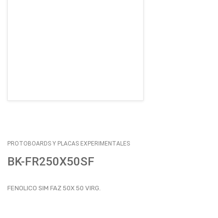
EMPLEOS
ENVÍOS
CONTACTO
ventas@sycelectronica.com.ar
PROTOBOARDS Y PLACAS EXPERIMENTALES
BK-FR250X50SF
FENOLICO SIM FAZ 50X 50 VIRG.