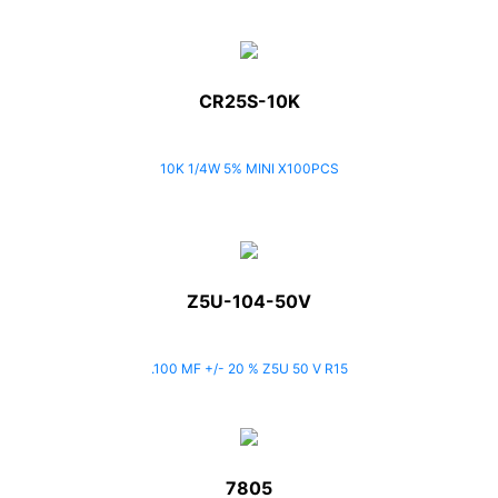
CR25S-10K
10K 1/4W 5% MINI X100PCS
Z5U-104-50V
.100 MF +/- 20 % Z5U 50 V R15
7805