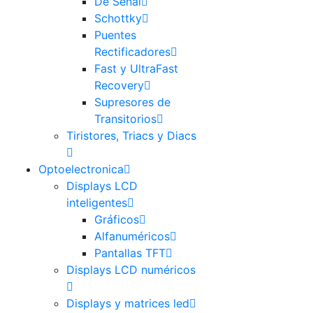
De Señal
Schottky
Puentes
Rectificadores
Fast y UltraFast
Recovery
Supresores de
Transitorios
Tiristores, Triacs y Diacs
Optoelectronica
Displays LCD
inteligentes
Gráficos
Alfanuméricos
Pantallas TFT
Displays LCD numéricos
Displays y matrices led