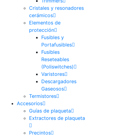
Trimmers
Cristales y resonadores
cerámicos
Elementos de
protección
Fusibles y
Portafusibles
Fusibles
Reseteables
(Poliswitches)
Varistores
Descargadores
Gaseosos
Termistores
Accesorios
Guías de plaqueta
Extractores de plaqueta
Precintos