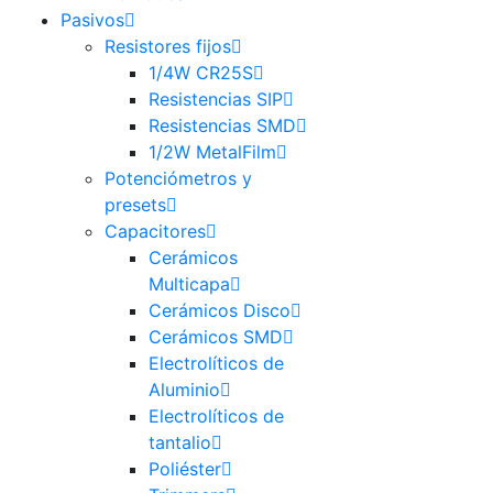
Pasivos
Resistores fijos
1/4W CR25S
Resistencias SIP
Resistencias SMD
1/2W MetalFilm
Potenciómetros y
presets
Capacitores
Cerámicos
Multicapa
Cerámicos Disco
Cerámicos SMD
Electrolíticos de
Aluminio
Electrolíticos de
tantalio
Poliéster