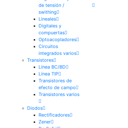
de tensión /
swithing
Lineales
Digitales y
compuertas
Optoacopladores
Circuitos
integrados varios
Transistores
Línea BC/BD
Línea TIP
Transistores de
efecto de campo
Transistores varios
Diodos
Rectificadores
Zener