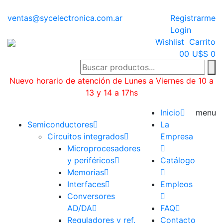
ventas@sycelectronica.com.ar
Registrarme
Login
Wishlist
Carrito
0
0
U$S 0
Nuevo horario de atención de Lunes a Viernes de 10 a
13 y 14 a 17hs
Categorías
Inicio
menu
Semiconductores
La
Circuitos integrados
Empresa
Microprocesadores
y periféricos
Catálogo
Memorias
Interfaces
Empleos
Conversores
AD/DA
FAQ
Reguladores y ref.
Contacto