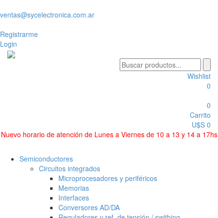
ventas@sycelectronica.com.ar
Registrarme
Login
Wishlist
0
0
Carrito
U$S 0
Nuevo horario de atención de Lunes a Viernes de 10 a 13 y 14 a 17hs
Categorías
Semiconductores
Circuitos integrados
Microprocesadores y periféricos
Memorias
Interfaces
Conversores AD/DA
Reguladores y ref. de tensión / swithing