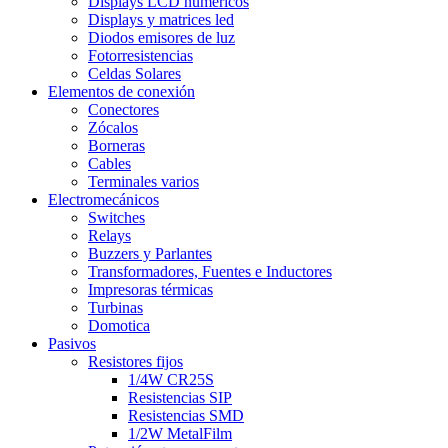
Displays LCD numéricos
Displays y matrices led
Diodos emisores de luz
Fotorresistencias
Celdas Solares
Elementos de conexión
Conectores
Zócalos
Borneras
Cables
Terminales varios
Electromecánicos
Switches
Relays
Buzzers y Parlantes
Transformadores, Fuentes e Inductores
Impresoras térmicas
Turbinas
Domotica
Pasivos
Resistores fijos
1/4W CR25S
Resistencias SIP
Resistencias SMD
1/2W MetalFilm