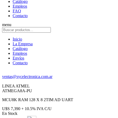
Catálogo
Empleos
FAQ
Contacto
menu
Inicio
La Empresa
Catálogo
Empleos
Envíos
Contacto
ventas@sycelectronica.com.ar
LINEA ATMEL
ATMEGA8A-PU
MCU8K RAM 128 X 8 2TIM AD UART
U$S 7,390 + 10.5% IVA C/U
En Stock