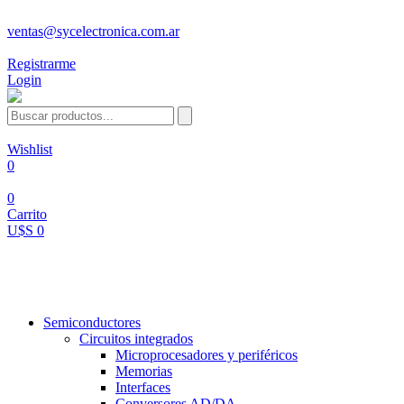
ventas@sycelectronica.com.ar
Registrarme
Login
Wishlist
0
0
Carrito
U$S 0
Categorías
Semiconductores
Circuitos integrados
Microprocesadores y periféricos
Memorias
Interfaces
Conversores AD/DA