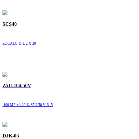
SCS40
ZOCALO DIL 2 X 20
Z5U-104-50V
.100 MF +/- 20 % Z5U 50 V R15
DJK-03