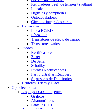
Reguladores y ref. de tensión / swithing
Lineales
Digitales y compuertas
Optoacopladores
Circuitos integrados varios
Transistores
Línea BC/BD
Línea TIP
Transistores de efecto de campo
Transistores varios
Diodos
Rectificadores
Zener
De Señal
Schottky
Puentes Rectificadores
Fast y UltraFast Recovery
Supresores de Transitorios
Tiristores, Triacs y Diacs
Optoelectronica
Displays LCD inteligentes
Gráficos
Alfanuméricos
Pantallas TFT