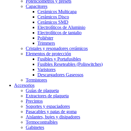
Potenciómetros y presets
Capacitores
Cerámicos Multicapa
Cerámicos Disco
Cerámicos SMD
Electrolíticos de Aluminio
Electrolíticos de tantalio
Poliéster
Trimmers
Cristales y resonadores cerámicos
Elementos de protección
Fusibles y Portafusibles
Fusibles Reseteables (Poliswitches)
Varistores
Descargadores Gaseosos
Termistores
Accesorios
Guías de plaqueta
Extractores de plaqueta
Precintos
Soportes y espaciadores
Pasacables y patas de goma
Aislantes, bujes y disipadores
Termocontraíbles
Gabinetes