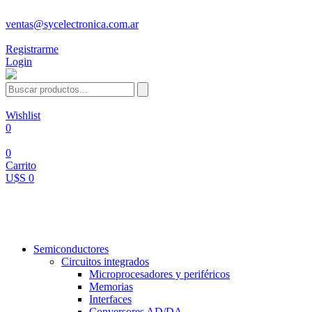
ventas@sycelectronica.com.ar
Registrarme
Login
Wishlist
0
0
Carrito
U$S 0
Categorías
Semiconductores
Circuitos integrados
Microprocesadores y periféricos
Memorias
Interfaces
Conversores AD/DA