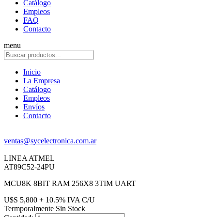
Catálogo
Empleos
FAQ
Contacto
menu
Inicio
La Empresa
Catálogo
Empleos
Envíos
Contacto
ventas@sycelectronica.com.ar
LINEA ATMEL
AT89C52-24PU
MCU8K 8BIT RAM 256X8 3TIM UART
U$S 5,800 + 10.5% IVA C/U
Termporalmente Sin Stock