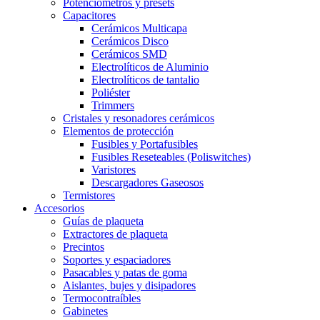
Potenciómetros y presets
Capacitores
Cerámicos Multicapa
Cerámicos Disco
Cerámicos SMD
Electrolíticos de Aluminio
Electrolíticos de tantalio
Poliéster
Trimmers
Cristales y resonadores cerámicos
Elementos de protección
Fusibles y Portafusibles
Fusibles Reseteables (Poliswitches)
Varistores
Descargadores Gaseosos
Termistores
Accesorios
Guías de plaqueta
Extractores de plaqueta
Precintos
Soportes y espaciadores
Pasacables y patas de goma
Aislantes, bujes y disipadores
Termocontraíbles
Gabinetes