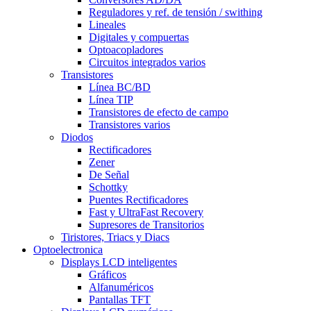
Reguladores y ref. de tensión / swithing
Lineales
Digitales y compuertas
Optoacopladores
Circuitos integrados varios
Transistores
Línea BC/BD
Línea TIP
Transistores de efecto de campo
Transistores varios
Diodos
Rectificadores
Zener
De Señal
Schottky
Puentes Rectificadores
Fast y UltraFast Recovery
Supresores de Transitorios
Tiristores, Triacs y Diacs
Optoelectronica
Displays LCD inteligentes
Gráficos
Alfanuméricos
Pantallas TFT