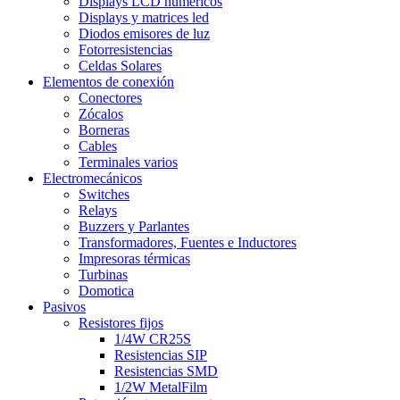
Displays LCD numéricos
Displays y matrices led
Diodos emisores de luz
Fotorresistencias
Celdas Solares
Elementos de conexión
Conectores
Zócalos
Borneras
Cables
Terminales varios
Electromecánicos
Switches
Relays
Buzzers y Parlantes
Transformadores, Fuentes e Inductores
Impresoras térmicas
Turbinas
Domotica
Pasivos
Resistores fijos
1/4W CR25S
Resistencias SIP
Resistencias SMD
1/2W MetalFilm