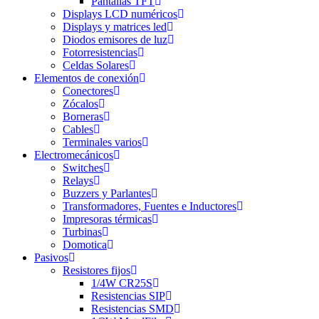
Pantallas TFT
Displays LCD numéricos
Displays y matrices led
Diodos emisores de luz
Fotorresistencias
Celdas Solares
Elementos de conexión
Conectores
Zócalos
Borneras
Cables
Terminales varios
Electromecánicos
Switches
Relays
Buzzers y Parlantes
Transformadores, Fuentes e Inductores
Impresoras térmicas
Turbinas
Domotica
Pasivos
Resistores fijos
1/4W CR25S
Resistencias SIP
Resistencias SMD