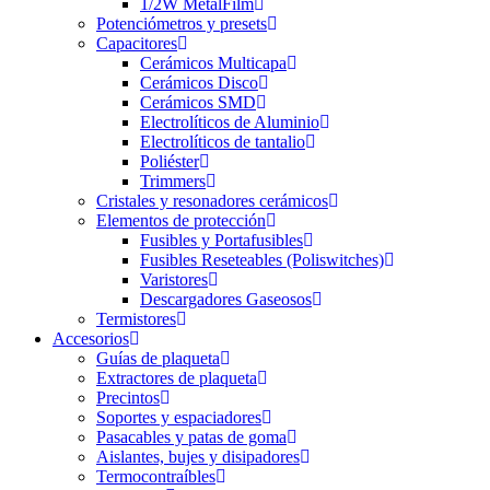
1/2W MetalFilm
Potenciómetros y presets
Capacitores
Cerámicos Multicapa
Cerámicos Disco
Cerámicos SMD
Electrolíticos de Aluminio
Electrolíticos de tantalio
Poliéster
Trimmers
Cristales y resonadores cerámicos
Elementos de protección
Fusibles y Portafusibles
Fusibles Reseteables (Poliswitches)
Varistores
Descargadores Gaseosos
Termistores
Accesorios
Guías de plaqueta
Extractores de plaqueta
Precintos
Soportes y espaciadores
Pasacables y patas de goma
Aislantes, bujes y disipadores
Termocontraíbles