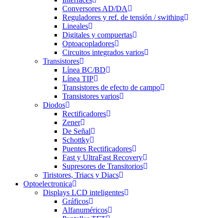
Conversores AD/DA
Reguladores y ref. de tensión / swithing
Lineales
Digitales y compuertas
Optoacopladores
Circuitos integrados varios
Transistores
Línea BC/BD
Línea TIP
Transistores de efecto de campo
Transistores varios
Diodos
Rectificadores
Zener
De Señal
Schottky
Puentes Rectificadores
Fast y UltraFast Recovery
Supresores de Transitorios
Tiristores, Triacs y Diacs
Optoelectronica
Displays LCD inteligentes
Gráficos
Alfanuméricos