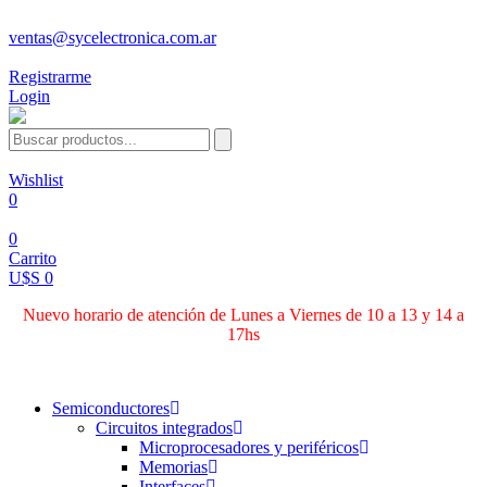
ventas@sycelectronica.com.ar
Registrarme
Login
Wishlist
0
0
Carrito
U$S 0
Nuevo horario de atención de Lunes a Viernes de 10 a 13 y 14 a
17hs
Categorías
Semiconductores
Circuitos integrados
Microprocesadores y periféricos
Memorias
Interfaces