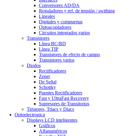
Conversores AD/DA
Reguladores y ref. de tensión / swithing
Lineales
Digitales y compuertas
Optoacopladores
Circuitos integrados varios
Transistores
Línea BC/BD
Línea TIP
Transistores de efecto de campo
Transistores varios
Diodos
Rectificadores
Zener
De Señal
Schottky
Puentes Rectificadores
Fast y UltraFast Recovery
Supresores de Transitorios
Tiristores, Triacs y Diacs
Optoelectronica
Displays LCD inteligentes
Gráficos
Alfanuméricos