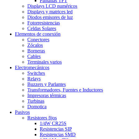
Pantallas TFT
Displays LCD numéricos
Displays y matrices led
Diodos emisores de luz
Fotorresistencias
Celdas Solares
Elementos de conexión
Conectores
Zócalos
Borneras
Cables
Terminales varios
Electromecánicos
Switches
Relays
Buzzers y Parlantes
Transformadores, Fuentes e Inductores
Impresoras térmicas
Turbinas
Domotica
Pasivos
Resistores fijos
1/4W CR25S
Resistencias SIP
Resistencias SMD