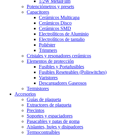
1/2W MetalFilm
Potenciómetros y presets
Capacitores
Cerámicos Multicapa
Cerámicos Disco
Cerámicos SMD
Electrolíticos de Aluminio
Electrolíticos de tantalio
Poliéster
Trimmers
Cristales y resonadores cerámicos
Elementos de protección
Fusibles y Portafusibles
Fusibles Reseteables (Poliswitches)
Varistores
Descargadores Gaseosos
Termistores
Accesorios
Guías de plaqueta
Extractores de plaqueta
Precintos
Soportes y espaciadores
Pasacables y patas de goma
Aislantes, bujes y disipadores
Termocontraíbles