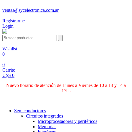
ventas@sycelectronica.com.ar
Registrarme
Login
Wishlist
0
0
Carrito
U$S 0
Nuevo horario de atención de Lunes a Viernes de 10 a 13 y 14 a
17hs
Categorías
Semiconductores
Circuitos integrados
Microprocesadores y periféricos
Memorias
Interfaces