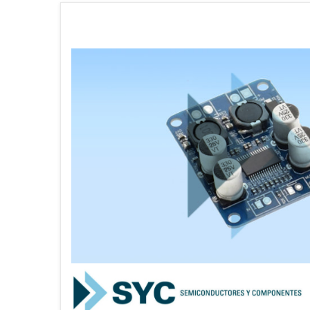
CATÁLOGO
EMPLEOS
ENVÍOS
CONTACTO
ventas@sycelectronica.com.ar