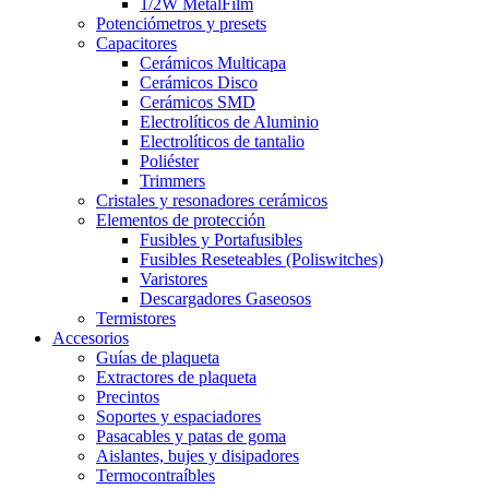
1/2W MetalFilm
Potenciómetros y presets
Capacitores
Cerámicos Multicapa
Cerámicos Disco
Cerámicos SMD
Electrolíticos de Aluminio
Electrolíticos de tantalio
Poliéster
Trimmers
Cristales y resonadores cerámicos
Elementos de protección
Fusibles y Portafusibles
Fusibles Reseteables (Poliswitches)
Varistores
Descargadores Gaseosos
Termistores
Accesorios
Guías de plaqueta
Extractores de plaqueta
Precintos
Soportes y espaciadores
Pasacables y patas de goma
Aislantes, bujes y disipadores
Termocontraíbles