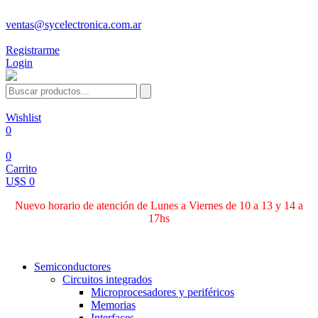
ventas@sycelectronica.com.ar
Registrarme
Login
Wishlist
0
0
Carrito
U$S 0
Nuevo horario de atención de Lunes a Viernes de 10 a 13 y 14 a
17hs
Categorías
Semiconductores
Circuitos integrados
Microprocesadores y periféricos
Memorias
Interfaces