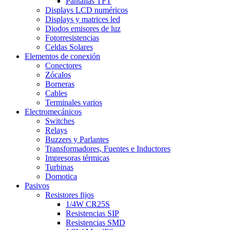
Pantallas TFT
Displays LCD numéricos
Displays y matrices led
Diodos emisores de luz
Fotorresistencias
Celdas Solares
Elementos de conexión
Conectores
Zócalos
Borneras
Cables
Terminales varios
Electromecánicos
Switches
Relays
Buzzers y Parlantes
Transformadores, Fuentes e Inductores
Impresoras térmicas
Turbinas
Domotica
Pasivos
Resistores fijos
1/4W CR25S
Resistencias SIP
Resistencias SMD