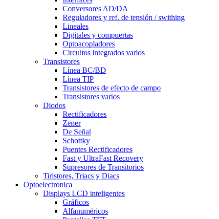
Conversores AD/DA
Reguladores y ref. de tensión / swithing
Lineales
Digitales y compuertas
Optoacopladores
Circuitos integrados varios
Transistores
Línea BC/BD
Línea TIP
Transistores de efecto de campo
Transistores varios
Diodos
Rectificadores
Zener
De Señal
Schottky
Puentes Rectificadores
Fast y UltraFast Recovery
Supresores de Transitorios
Tiristores, Triacs y Diacs
Optoelectronica
Displays LCD inteligentes
Gráficos
Alfanuméricos