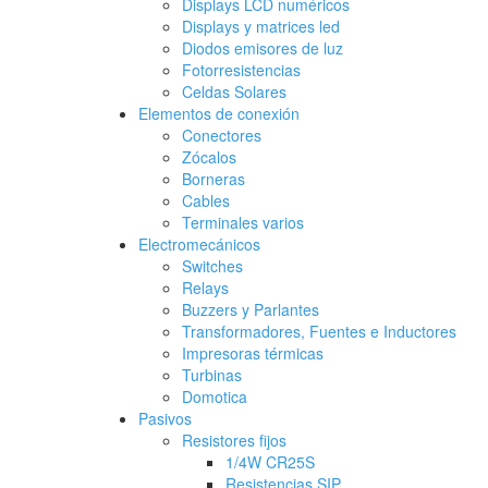
Displays LCD numéricos
Displays y matrices led
Diodos emisores de luz
Fotorresistencias
Celdas Solares
Elementos de conexión
Conectores
Zócalos
Borneras
Cables
Terminales varios
Electromecánicos
Switches
Relays
Buzzers y Parlantes
Transformadores, Fuentes e Inductores
Impresoras térmicas
Turbinas
Domotica
Pasivos
Resistores fijos
1/4W CR25S
Resistencias SIP