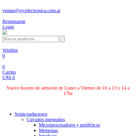
ventas@sycelectronica.com.ar
Registrarme
Login
Wishlist
0
0
Carrito
U$S 0
Nuevo horario de atención de Lunes a Viernes de 10 a 13 y 14 a
17hs
Categorías
Semiconductores
Circuitos integrados
Microprocesadores y periféricos
Memorias
Interfaces