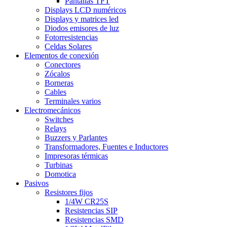
Pantallas TFT
Displays LCD numéricos
Displays y matrices led
Diodos emisores de luz
Fotorresistencias
Celdas Solares
Elementos de conexión
Conectores
Zócalos
Borneras
Cables
Terminales varios
Electromecánicos
Switches
Relays
Buzzers y Parlantes
Transformadores, Fuentes e Inductores
Impresoras térmicas
Turbinas
Domotica
Pasivos
Resistores fijos
1/4W CR25S
Resistencias SIP
Resistencias SMD