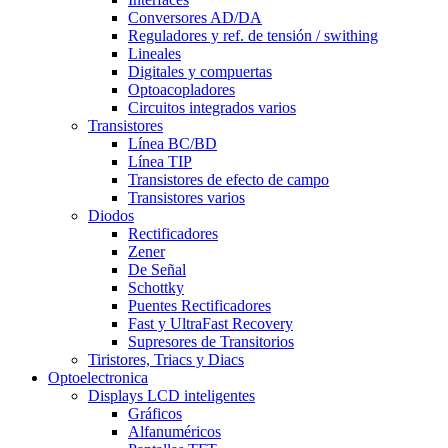
Conversores AD/DA
Reguladores y ref. de tensión / swithing
Lineales
Digitales y compuertas
Optoacopladores
Circuitos integrados varios
Transistores
Línea BC/BD
Línea TIP
Transistores de efecto de campo
Transistores varios
Diodos
Rectificadores
Zener
De Señal
Schottky
Puentes Rectificadores
Fast y UltraFast Recovery
Supresores de Transitorios
Tiristores, Triacs y Diacs
Optoelectronica
Displays LCD inteligentes
Gráficos
Alfanuméricos