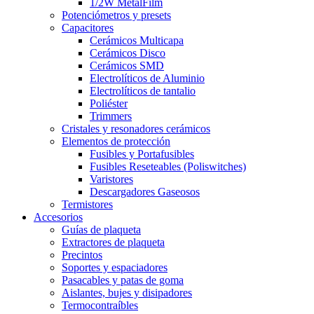
1/2W MetalFilm
Potenciómetros y presets
Capacitores
Cerámicos Multicapa
Cerámicos Disco
Cerámicos SMD
Electrolíticos de Aluminio
Electrolíticos de tantalio
Poliéster
Trimmers
Cristales y resonadores cerámicos
Elementos de protección
Fusibles y Portafusibles
Fusibles Reseteables (Poliswitches)
Varistores
Descargadores Gaseosos
Termistores
Accesorios
Guías de plaqueta
Extractores de plaqueta
Precintos
Soportes y espaciadores
Pasacables y patas de goma
Aislantes, bujes y disipadores
Termocontraíbles