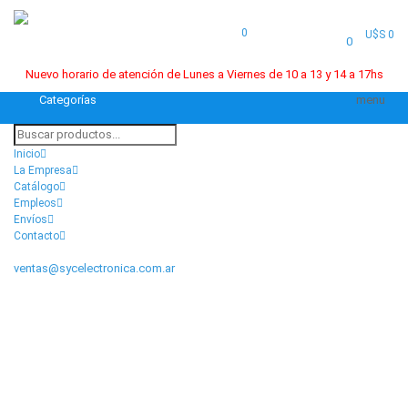
0
U$S 0
0
Nuevo horario de atención de Lunes a Viernes de 10 a 13 y 14 a 17hs
Categorías
menu
Inicio
La Empresa
Catálogo
Empleos
Envíos
Contacto
ventas@sycelectronica.com.ar