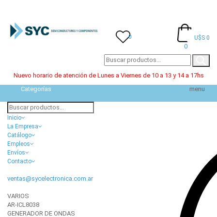
0
U$S 0
0
Nuevo horario de atención de Lunes a Viernes de 10 a 13 y 14 a 17hs
Categorías
menu
Inicio
La Empresa
Catálogo
Empleos
Envíos
Contacto
ventas@sycelectronica.com.ar
VARIOS
AR-ICL8038
GENERADOR DE ONDAS