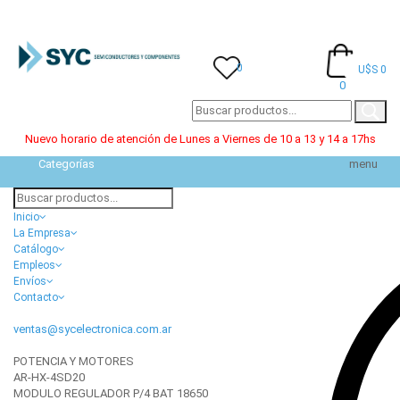
0
U$S 0
0
Nuevo horario de atención de Lunes a Viernes de 10 a 13 y 14 a 17hs
Categorías
menu
Inicio
La Empresa
Catálogo
Empleos
Envíos
Contacto
ventas@sycelectronica.com.ar
POTENCIA Y MOTORES
AR-HX-4SD20
MODULO REGULADOR P/4 BAT 18650