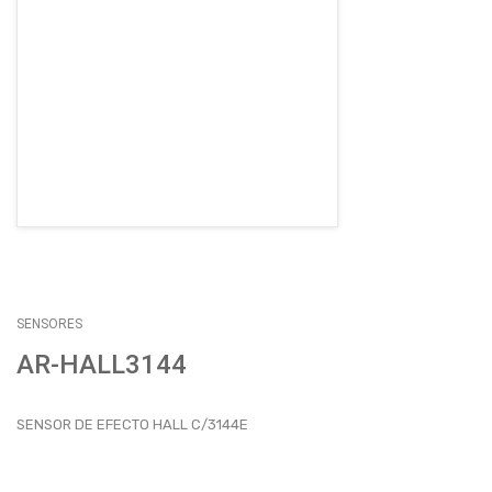
EMPLEOS
ENVÍOS
CONTACTO
ventas@sycelectronica.com.ar
SENSORES
AR-HALL3144
SENSOR DE EFECTO HALL C/3144E