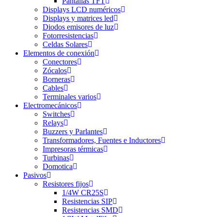
Pantallas TFT
Displays LCD numéricos
Displays y matrices led
Diodos emisores de luz
Fotorresistencias
Celdas Solares
Elementos de conexión
Conectores
Zócalos
Borneras
Cables
Terminales varios
Electromecánicos
Switches
Relays
Buzzers y Parlantes
Transformadores, Fuentes e Inductores
Impresoras térmicas
Turbinas
Domotica
Pasivos
Resistores fijos
1/4W CR25S
Resistencias SIP
Resistencias SMD