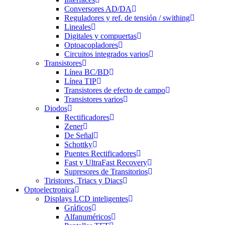
Conversores AD/DA
Reguladores y ref. de tensión / swithing
Lineales
Digitales y compuertas
Optoacopladores
Circuitos integrados varios
Transistores
Línea BC/BD
Línea TIP
Transistores de efecto de campo
Transistores varios
Diodos
Rectificadores
Zener
De Señal
Schottky
Puentes Rectificadores
Fast y UltraFast Recovery
Supresores de Transitorios
Tiristores, Triacs y Diacs
Optoelectronica
Displays LCD inteligentes
Gráficos
Alfanuméricos