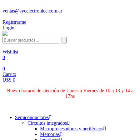
ventas@sycelectronica.com.ar
Registrarme
Login
Wishlist
0
0
Carrito
U$S 0
Nuevo horario de atención de Lunes a Viernes de 10 a 13 y 14 a
17hs
Categorías
Semiconductores
Circuitos integrados
Microprocesadores y periféricos
Memorias
Interfaces