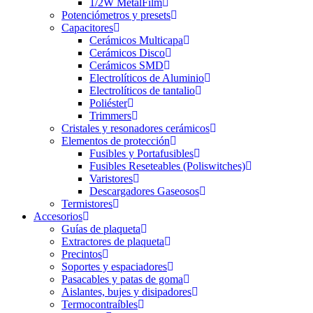
1/2W MetalFilm
Potenciómetros y presets
Capacitores
Cerámicos Multicapa
Cerámicos Disco
Cerámicos SMD
Electrolíticos de Aluminio
Electrolíticos de tantalio
Poliéster
Trimmers
Cristales y resonadores cerámicos
Elementos de protección
Fusibles y Portafusibles
Fusibles Reseteables (Poliswitches)
Varistores
Descargadores Gaseosos
Termistores
Accesorios
Guías de plaqueta
Extractores de plaqueta
Precintos
Soportes y espaciadores
Pasacables y patas de goma
Aislantes, bujes y disipadores
Termocontraíbles