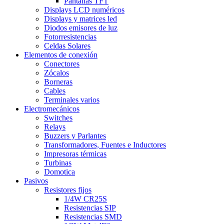
Pantallas TFT
Displays LCD numéricos
Displays y matrices led
Diodos emisores de luz
Fotorresistencias
Celdas Solares
Elementos de conexión
Conectores
Zócalos
Borneras
Cables
Terminales varios
Electromecánicos
Switches
Relays
Buzzers y Parlantes
Transformadores, Fuentes e Inductores
Impresoras térmicas
Turbinas
Domotica
Pasivos
Resistores fijos
1/4W CR25S
Resistencias SIP
Resistencias SMD