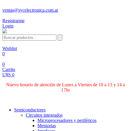
ventas@sycelectronica.com.ar
Registrarme
Login
Wishlist
0
0
Carrito
U$S 0
Nuevo horario de atención de Lunes a Viernes de 10 a 13 y 14 a
17hs
Categorías
Semiconductores
Circuitos integrados
Microprocesadores y periféricos
Memorias
Interfaces