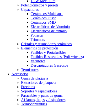
1/2W MetalFilm
Potenciómetros y presets
Capacitores
Cerámicos Multicapa
Cerámicos Disco
Cerámicos SMD
Electrolíticos de Aluminio
Electrolíticos de tantalio
Poliéster
Trimmers
Cristales y resonadores cerámicos
Elementos de protección
Fusibles y Portafusibles
Fusibles Reseteables (Poliswitches)
Varistores
Descargadores Gaseosos
Termistores
Accesorios
Guías de plaqueta
Extractores de plaqueta
Precintos
Soportes y espaciadores
Pasacables y patas de goma
Aislantes, bujes y disipadores
Termocontraíbles