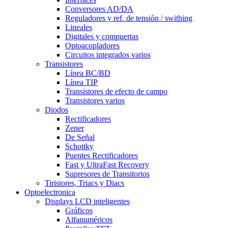
Conversores AD/DA
Reguladores y ref. de tensión / swithing
Lineales
Digitales y compuertas
Optoacopladores
Circuitos integrados varios
Transistores
Línea BC/BD
Línea TIP
Transistores de efecto de campo
Transistores varios
Diodos
Rectificadores
Zener
De Señal
Schottky
Puentes Rectificadores
Fast y UltraFast Recovery
Supresores de Transitorios
Tiristores, Triacs y Diacs
Optoelectronica
Displays LCD inteligentes
Gráficos
Alfanuméricos