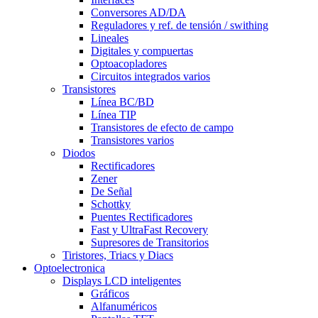
Conversores AD/DA
Reguladores y ref. de tensión / swithing
Lineales
Digitales y compuertas
Optoacopladores
Circuitos integrados varios
Transistores
Línea BC/BD
Línea TIP
Transistores de efecto de campo
Transistores varios
Diodos
Rectificadores
Zener
De Señal
Schottky
Puentes Rectificadores
Fast y UltraFast Recovery
Supresores de Transitorios
Tiristores, Triacs y Diacs
Optoelectronica
Displays LCD inteligentes
Gráficos
Alfanuméricos