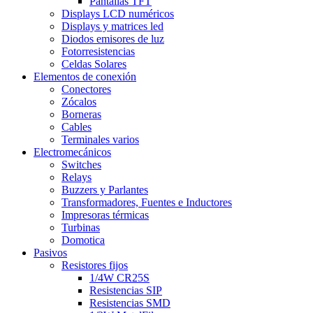
Pantallas TFT
Displays LCD numéricos
Displays y matrices led
Diodos emisores de luz
Fotorresistencias
Celdas Solares
Elementos de conexión
Conectores
Zócalos
Borneras
Cables
Terminales varios
Electromecánicos
Switches
Relays
Buzzers y Parlantes
Transformadores, Fuentes e Inductores
Impresoras térmicas
Turbinas
Domotica
Pasivos
Resistores fijos
1/4W CR25S
Resistencias SIP
Resistencias SMD