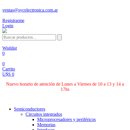
ventas@sycelectronica.com.ar
Registrarme
Login
Wishlist
0
0
Carrito
U$S 0
Nuevo horario de atención de Lunes a Viernes de 10 a 13 y 14 a
17hs
Categorías
Semiconductores
Circuitos integrados
Microprocesadores y periféricos
Memorias
Interfaces