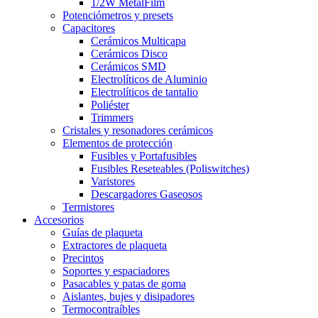
1/2W MetalFilm
Potenciómetros y presets
Capacitores
Cerámicos Multicapa
Cerámicos Disco
Cerámicos SMD
Electrolíticos de Aluminio
Electrolíticos de tantalio
Poliéster
Trimmers
Cristales y resonadores cerámicos
Elementos de protección
Fusibles y Portafusibles
Fusibles Reseteables (Poliswitches)
Varistores
Descargadores Gaseosos
Termistores
Accesorios
Guías de plaqueta
Extractores de plaqueta
Precintos
Soportes y espaciadores
Pasacables y patas de goma
Aislantes, bujes y disipadores
Termocontraíbles