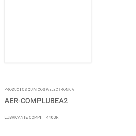
EMPLEOS
ENVÍOS
CONTACTO
ventas@sycelectronica.com.ar
PRODUCTOS QUIMICOS P/ELECTRONICA
AER-COMPLUBEA2
LUBRICANTE COMPITT 440GR