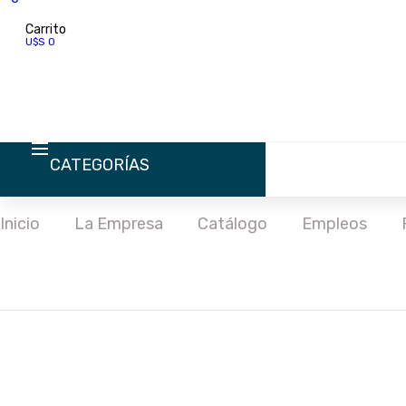
Carrito
U$S 0
CATEGORÍAS
Inicio
La Empresa
Catálogo
Empleos
INICIO
LA EMPRESA
CATÁLOGO
EMPLEOS