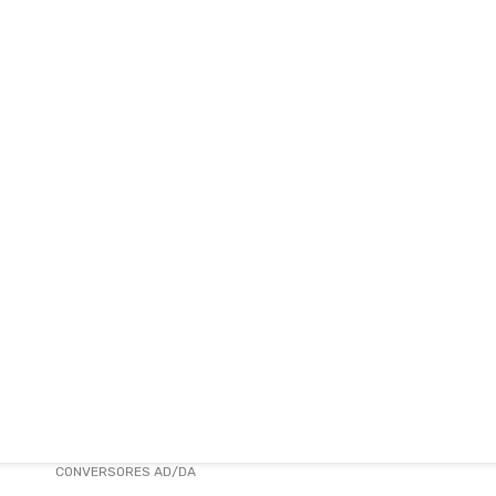
ENVÍOS
CONTACTO
ventas@sycelectronica.com.ar
CONVERSORES AD/DA