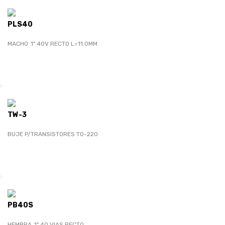
PLS40
MACHO .1" 40V RECTO L=11.0MM
TW-3
BUJE P/TRANSISTORES TO-220
PB40S
HEMBRA .1" 40 VIAS RECTO