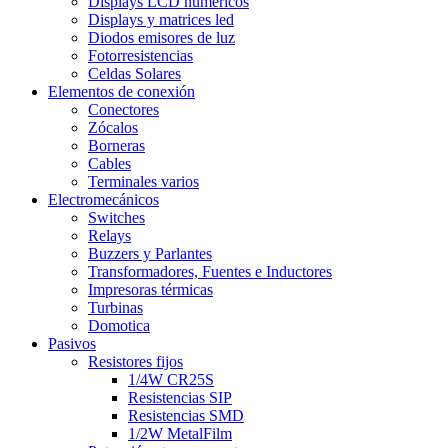
Displays LCD numéricos
Displays y matrices led
Diodos emisores de luz
Fotorresistencias
Celdas Solares
Elementos de conexión
Conectores
Zócalos
Borneras
Cables
Terminales varios
Electromecánicos
Switches
Relays
Buzzers y Parlantes
Transformadores, Fuentes e Inductores
Impresoras térmicas
Turbinas
Domotica
Pasivos
Resistores fijos
1/4W CR25S
Resistencias SIP
Resistencias SMD
1/2W MetalFilm