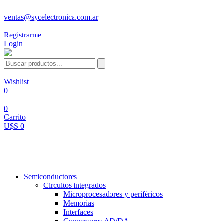
ventas@sycelectronica.com.ar
Registrarme
Login
Wishlist
0
0
Carrito
U$S 0
Categorías
Semiconductores
Circuitos integrados
Microprocesadores y periféricos
Memorias
Interfaces
Conversores AD/DA