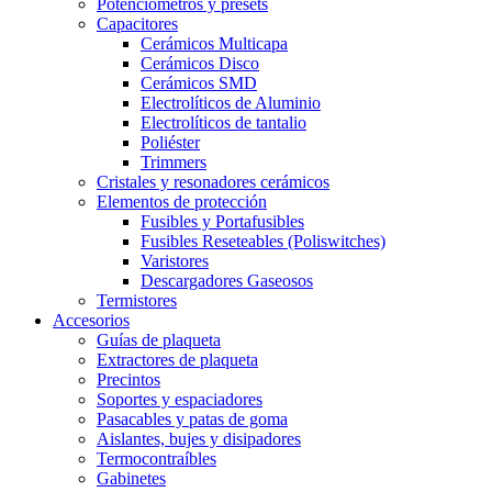
Potenciómetros y presets
Capacitores
Cerámicos Multicapa
Cerámicos Disco
Cerámicos SMD
Electrolíticos de Aluminio
Electrolíticos de tantalio
Poliéster
Trimmers
Cristales y resonadores cerámicos
Elementos de protección
Fusibles y Portafusibles
Fusibles Reseteables (Poliswitches)
Varistores
Descargadores Gaseosos
Termistores
Accesorios
Guías de plaqueta
Extractores de plaqueta
Precintos
Soportes y espaciadores
Pasacables y patas de goma
Aislantes, bujes y disipadores
Termocontraíbles
Gabinetes