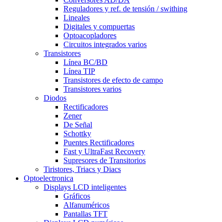
Reguladores y ref. de tensión / swithing
Lineales
Digitales y compuertas
Optoacopladores
Circuitos integrados varios
Transistores
Línea BC/BD
Línea TIP
Transistores de efecto de campo
Transistores varios
Diodos
Rectificadores
Zener
De Señal
Schottky
Puentes Rectificadores
Fast y UltraFast Recovery
Supresores de Transitorios
Tiristores, Triacs y Diacs
Optoelectronica
Displays LCD inteligentes
Gráficos
Alfanuméricos
Pantallas TFT