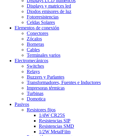
Displays LCD numéricos
Displays y matrices led
Diodos emisores de luz
Fotorresistencias
Celdas Solares
Elementos de conexión
Conectores
Zócalos
Borneras
Cables
Terminales varios
Electromecánicos
Switches
Relays
Buzzers y Parlantes
Transformadores, Fuentes e Inductores
Impresoras térmicas
Turbinas
Domotica
Pasivos
Resistores fijos
1/4W CR25S
Resistencias SIP
Resistencias SMD
1/2W MetalFilm