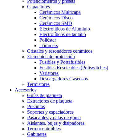
Potenciómetros y presets
Capacitores
Cerámicos Multicapa
Cerámicos Disco
Cerámicos SMD
Electrolíticos de Aluminio
Electrolíticos de tantalio
Poliéster
Trimmers
Cristales y resonadores cerámicos
Elementos de protección
Fusibles y Portafusibles
Fusibles Reseteables (Poliswitches)
Varistores
Descargadores Gaseosos
Termistores
Accesorios
Guías de plaqueta
Extractores de plaqueta
Precintos
Soportes y espaciadores
Pasacables y patas de goma
Aislantes, bujes y disipadores
Termocontraíbles
Gabinetes