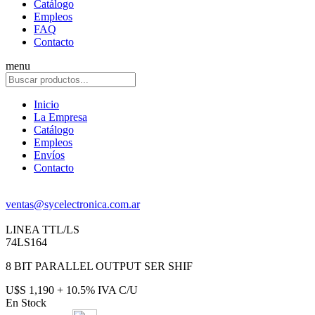
Catálogo
Empleos
FAQ
Contacto
menu
Inicio
La Empresa
Catálogo
Empleos
Envíos
Contacto
ventas@sycelectronica.com.ar
LINEA TTL/LS
74LS164
8 BIT PARALLEL OUTPUT SER SHIF
U$S 1,190 + 10.5% IVA C/U
En Stock