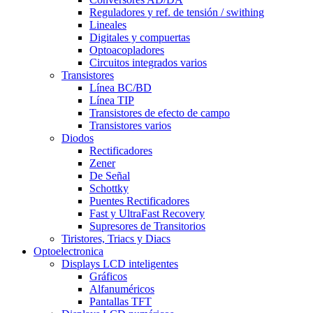
Reguladores y ref. de tensión / swithing
Lineales
Digitales y compuertas
Optoacopladores
Circuitos integrados varios
Transistores
Línea BC/BD
Línea TIP
Transistores de efecto de campo
Transistores varios
Diodos
Rectificadores
Zener
De Señal
Schottky
Puentes Rectificadores
Fast y UltraFast Recovery
Supresores de Transitorios
Tiristores, Triacs y Diacs
Optoelectronica
Displays LCD inteligentes
Gráficos
Alfanuméricos
Pantallas TFT