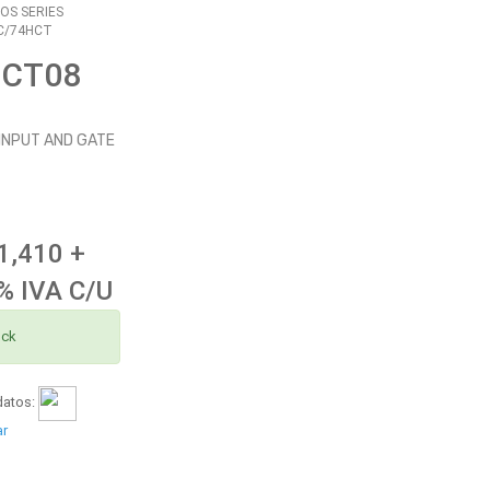
OS SERIES
C/74HCT
HCT08
INPUT AND GATE
1,410 +
% IVA C/U
ock
datos:
ar