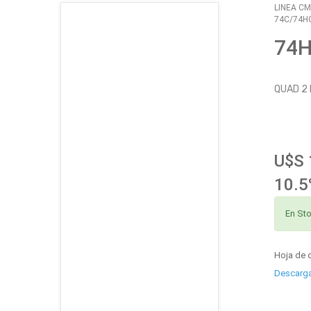
LINEA CM
74C/74H
CATÁLOGO
74
EMPLEOS
QUAD 2 
ENVÍOS
CONTACTO
U$S 
ventas@sycelectronica.com.ar
10.5
En St
Hoja de 
Descarg