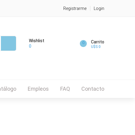
Registrarme
Login
Wishlist
Carrito
0
0
U$S 0
tálogo
Empleos
FAQ
Contacto