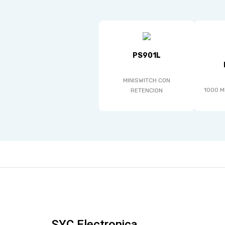
PS901L
MINISWITCH CON
1000 M
RETENCION
SYC Electronica