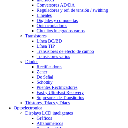
Conversores AD/DA
Reguladores y ref. de tensión / swithing
Lineales
Digitales y compuertas
Optoacopladores
Circuitos integrados varios
Transistores
Línea BC/BD
Línea TIP
Transistores de efecto de campo
Transistores varios
Diodos
Rectificadores
Zener
De Señal
Schottky
Puentes Rectificadores
Fast y UltraFast Recovery
Supresores de Transitorios
Tiristores, Triacs y Diacs
Optoelectronica
Displays LCD inteligentes
Gráficos
Alfanuméricos