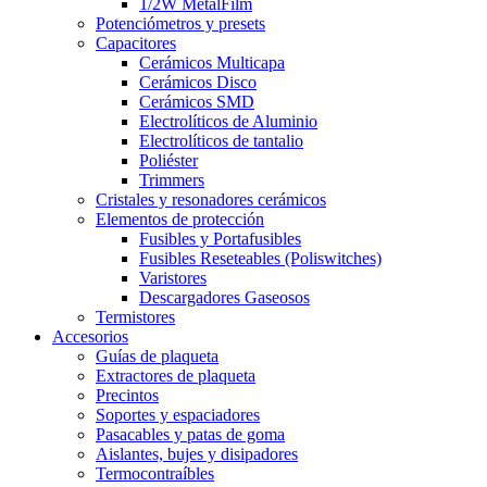
1/2W MetalFilm
Potenciómetros y presets
Capacitores
Cerámicos Multicapa
Cerámicos Disco
Cerámicos SMD
Electrolíticos de Aluminio
Electrolíticos de tantalio
Poliéster
Trimmers
Cristales y resonadores cerámicos
Elementos de protección
Fusibles y Portafusibles
Fusibles Reseteables (Poliswitches)
Varistores
Descargadores Gaseosos
Termistores
Accesorios
Guías de plaqueta
Extractores de plaqueta
Precintos
Soportes y espaciadores
Pasacables y patas de goma
Aislantes, bujes y disipadores
Termocontraíbles