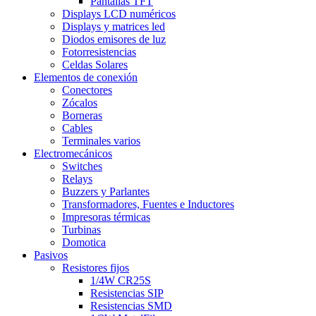
Pantallas TFT
Displays LCD numéricos
Displays y matrices led
Diodos emisores de luz
Fotorresistencias
Celdas Solares
Elementos de conexión
Conectores
Zócalos
Borneras
Cables
Terminales varios
Electromecánicos
Switches
Relays
Buzzers y Parlantes
Transformadores, Fuentes e Inductores
Impresoras térmicas
Turbinas
Domotica
Pasivos
Resistores fijos
1/4W CR25S
Resistencias SIP
Resistencias SMD