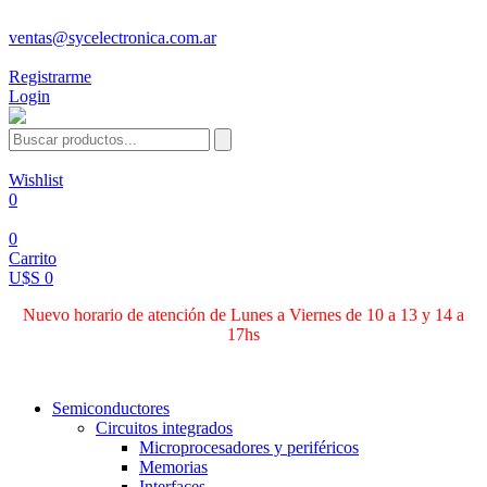
ventas@sycelectronica.com.ar
Registrarme
Login
Wishlist
0
0
Carrito
U$S 0
Nuevo horario de atención de Lunes a Viernes de 10 a 13 y 14 a
17hs
Categorías
Semiconductores
Circuitos integrados
Microprocesadores y periféricos
Memorias
Interfaces