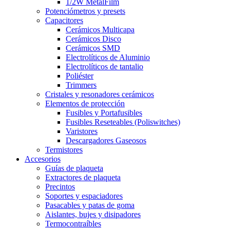
1/2W MetalFilm
Potenciómetros y presets
Capacitores
Cerámicos Multicapa
Cerámicos Disco
Cerámicos SMD
Electrolíticos de Aluminio
Electrolíticos de tantalio
Poliéster
Trimmers
Cristales y resonadores cerámicos
Elementos de protección
Fusibles y Portafusibles
Fusibles Reseteables (Poliswitches)
Varistores
Descargadores Gaseosos
Termistores
Accesorios
Guías de plaqueta
Extractores de plaqueta
Precintos
Soportes y espaciadores
Pasacables y patas de goma
Aislantes, bujes y disipadores
Termocontraíbles