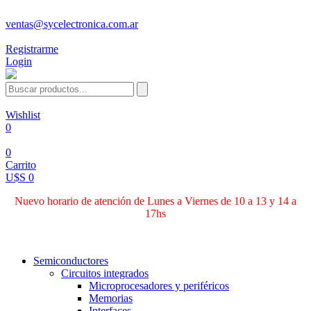
ventas@sycelectronica.com.ar
Registrarme
Login
Wishlist
0
0
Carrito
U$S 0
Nuevo horario de atención de Lunes a Viernes de 10 a 13 y 14 a
17hs
Categorías
Semiconductores
Circuitos integrados
Microprocesadores y periféricos
Memorias
Interfaces