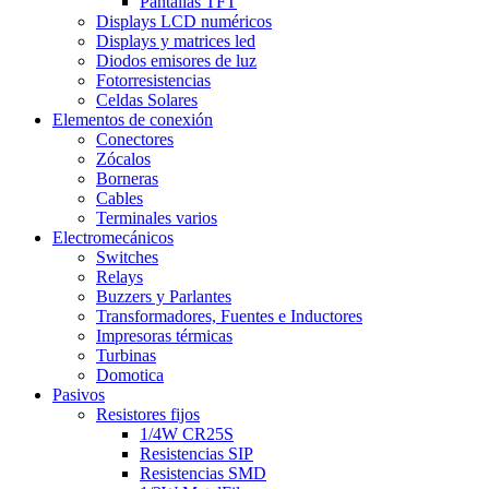
Pantallas TFT
Displays LCD numéricos
Displays y matrices led
Diodos emisores de luz
Fotorresistencias
Celdas Solares
Elementos de conexión
Conectores
Zócalos
Borneras
Cables
Terminales varios
Electromecánicos
Switches
Relays
Buzzers y Parlantes
Transformadores, Fuentes e Inductores
Impresoras térmicas
Turbinas
Domotica
Pasivos
Resistores fijos
1/4W CR25S
Resistencias SIP
Resistencias SMD