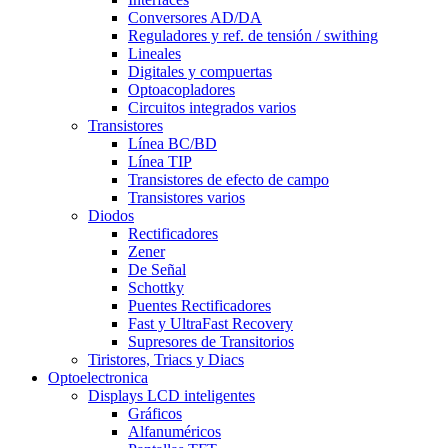
Conversores AD/DA
Reguladores y ref. de tensión / swithing
Lineales
Digitales y compuertas
Optoacopladores
Circuitos integrados varios
Transistores
Línea BC/BD
Línea TIP
Transistores de efecto de campo
Transistores varios
Diodos
Rectificadores
Zener
De Señal
Schottky
Puentes Rectificadores
Fast y UltraFast Recovery
Supresores de Transitorios
Tiristores, Triacs y Diacs
Optoelectronica
Displays LCD inteligentes
Gráficos
Alfanuméricos