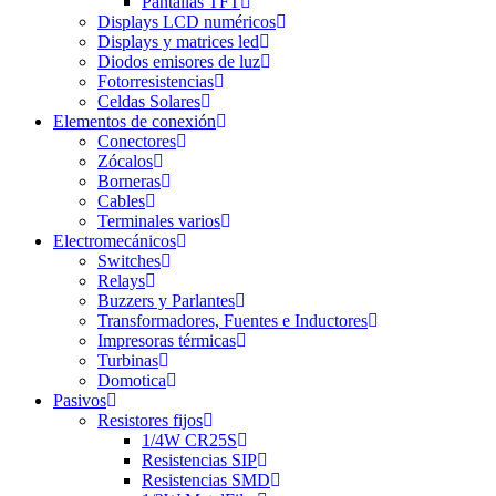
Pantallas TFT
Displays LCD numéricos
Displays y matrices led
Diodos emisores de luz
Fotorresistencias
Celdas Solares
Elementos de conexión
Conectores
Zócalos
Borneras
Cables
Terminales varios
Electromecánicos
Switches
Relays
Buzzers y Parlantes
Transformadores, Fuentes e Inductores
Impresoras térmicas
Turbinas
Domotica
Pasivos
Resistores fijos
1/4W CR25S
Resistencias SIP
Resistencias SMD