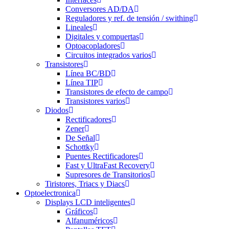
Conversores AD/DA
Reguladores y ref. de tensión / swithing
Lineales
Digitales y compuertas
Optoacopladores
Circuitos integrados varios
Transistores
Línea BC/BD
Línea TIP
Transistores de efecto de campo
Transistores varios
Diodos
Rectificadores
Zener
De Señal
Schottky
Puentes Rectificadores
Fast y UltraFast Recovery
Supresores de Transitorios
Tiristores, Triacs y Diacs
Optoelectronica
Displays LCD inteligentes
Gráficos
Alfanuméricos