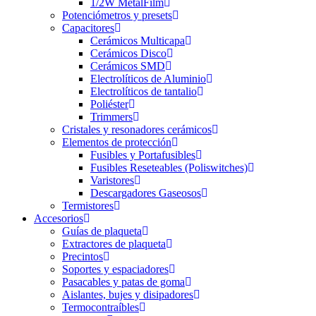
1/2W MetalFilm
Potenciómetros y presets
Capacitores
Cerámicos Multicapa
Cerámicos Disco
Cerámicos SMD
Electrolíticos de Aluminio
Electrolíticos de tantalio
Poliéster
Trimmers
Cristales y resonadores cerámicos
Elementos de protección
Fusibles y Portafusibles
Fusibles Reseteables (Poliswitches)
Varistores
Descargadores Gaseosos
Termistores
Accesorios
Guías de plaqueta
Extractores de plaqueta
Precintos
Soportes y espaciadores
Pasacables y patas de goma
Aislantes, bujes y disipadores
Termocontraíbles