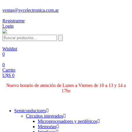
ventas@sycelectronica.com.ar
Registrarme
Login
Wishlist
0
0
Carrito
U$S 0
Nuevo horario de atención de Lunes a Viernes de 10 a 13 y 14 a
17hs
Categorías
Semiconductores
Circuitos integrados
Microprocesadores y periféricos
Memorias
Interfaces