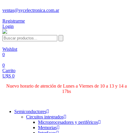
ventas@sycelectronica.com.ar
Registrarme
Login
Wishlist
0
0
Carrito
U$S 0
Nuevo horario de atención de Lunes a Viernes de 10 a 13 y 14 a
17hs
Categorías
Semiconductores
Circuitos integrados
Microprocesadores y periféricos
Memorias
Interfaces