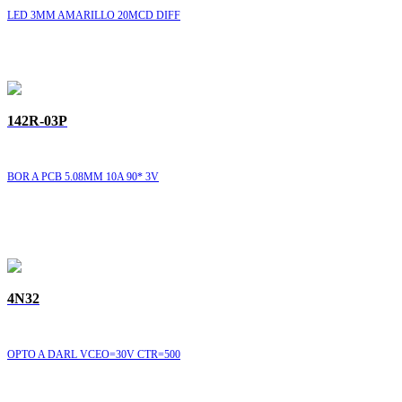
LED 3MM AMARILLO 20MCD DIFF
142R-03P
BOR A PCB 5.08MM 10A 90* 3V
4N32
OPTO A DARL VCEO=30V CTR=500