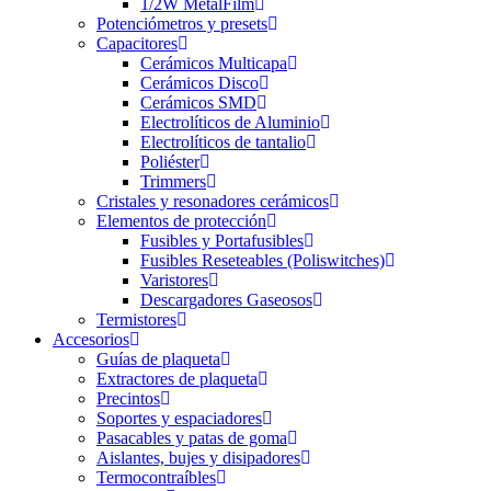
1/2W MetalFilm
Potenciómetros y presets
Capacitores
Cerámicos Multicapa
Cerámicos Disco
Cerámicos SMD
Electrolíticos de Aluminio
Electrolíticos de tantalio
Poliéster
Trimmers
Cristales y resonadores cerámicos
Elementos de protección
Fusibles y Portafusibles
Fusibles Reseteables (Poliswitches)
Varistores
Descargadores Gaseosos
Termistores
Accesorios
Guías de plaqueta
Extractores de plaqueta
Precintos
Soportes y espaciadores
Pasacables y patas de goma
Aislantes, bujes y disipadores
Termocontraíbles