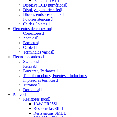
Pantallas TFT
Displays LCD numéricos
Displays y matrices led
Diodos emisores de luz
Fotorresistencias
Celdas Solares
Elementos de conexión
Conectores
Zócalos
Borneras
Cables
Terminales varios
Electromecánicos
Switches
Relays
Buzzers y Parlantes
Transformadores, Fuentes e Inductores
Impresoras térmicas
Turbinas
Domotica
Pasivos
Resistores fijos
1/4W CR25S
Resistencias SIP
Resistencias SMD