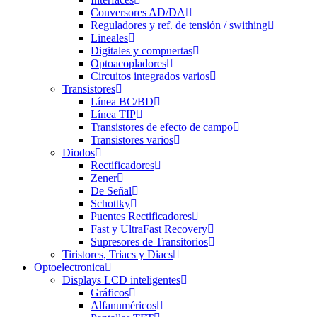
Conversores AD/DA
Reguladores y ref. de tensión / swithing
Lineales
Digitales y compuertas
Optoacopladores
Circuitos integrados varios
Transistores
Línea BC/BD
Línea TIP
Transistores de efecto de campo
Transistores varios
Diodos
Rectificadores
Zener
De Señal
Schottky
Puentes Rectificadores
Fast y UltraFast Recovery
Supresores de Transitorios
Tiristores, Triacs y Diacs
Optoelectronica
Displays LCD inteligentes
Gráficos
Alfanuméricos