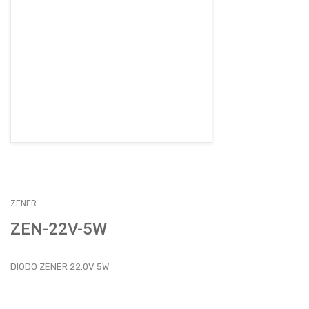
EMPLEOS
ENVÍOS
CONTACTO
ventas@sycelectronica.com.ar
ZENER
ZEN-22V-5W
DIODO ZENER 22.0V 5W