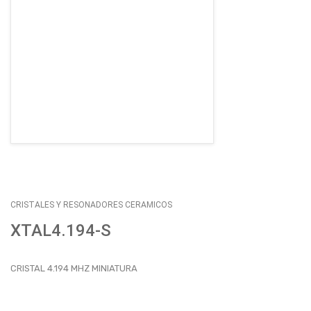
EMPLEOS
ENVÍOS
CONTACTO
ventas@sycelectronica.com.ar
CRISTALES Y RESONADORES CERAMICOS
XTAL4.194-S
CRISTAL 4.194 MHZ MINIATURA