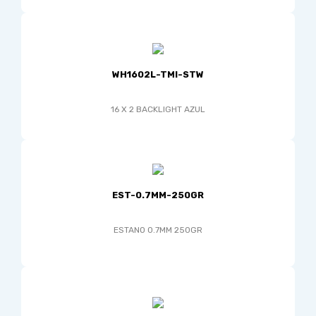
WH1602L-TMI-STW
16 X 2 BACKLIGHT AZUL
EST-0.7MM-250GR
ESTANO 0.7MM 250GR