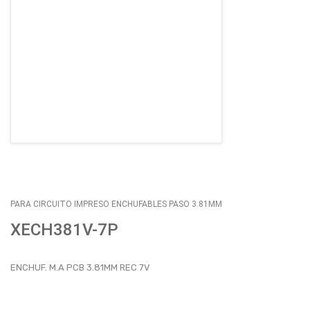
EMPLEOS
ENVÍOS
CONTACTO
ventas@sycelectronica.com.ar
PARA CIRCUITO IMPRESO ENCHUFABLES PASO 3.81MM
XECH381V-7P
ENCHUF. M.A PCB 3.81MM REC 7V