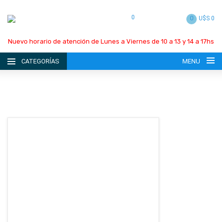
0
0
U$S 0
Nuevo horario de atención de Lunes a Viernes de 10 a 13 y 14 a 17hs
CATEGORÍAS
MENU
INICIO
LA EMPRESA
CATÁLOGO