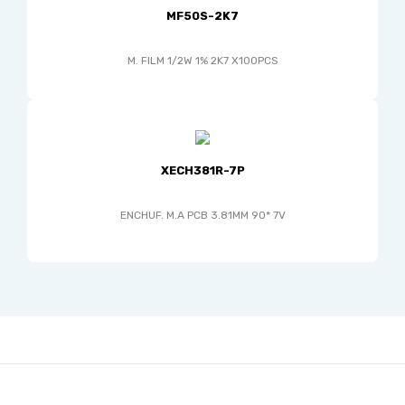
MF50S-2K7
M. FILM 1/2W 1% 2K7 X100PCS
XECH381R-7P
ENCHUF. M.A PCB 3.81MM 90* 7V