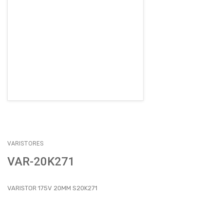
EMPLEOS
ENVÍOS
CONTACTO
ventas@sycelectronica.com.ar
VARISTORES
VAR-20K271
VARISTOR 175V 20MM S20K271