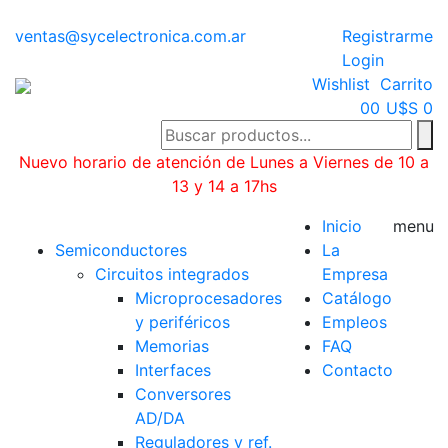
ventas@sycelectronica.com.ar
Registrarme
Login
Wishlist
Carrito
0
0
U$S 0
Nuevo horario de atención de Lunes a Viernes de 10 a
13 y 14 a 17hs
Categorías
Inicio
menu
Semiconductores
La
Circuitos integrados
Empresa
Microprocesadores
Catálogo
y periféricos
Empleos
Memorias
FAQ
Interfaces
Contacto
Conversores
AD/DA
Reguladores y ref.