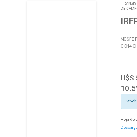
TRANSIS
DE CAMP
CATÁLOGO
IRF
EMPLEOS
MOSFET 
ENVÍOS
0.014 O
CONTACTO
ventas@sycelectronica.com.ar
U$S 
10.5
Stock
Hoja de 
Descarg