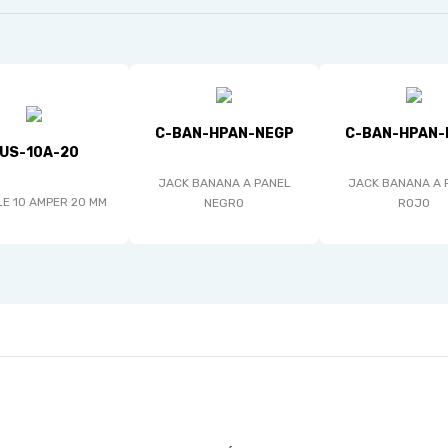
C-BAN-HPAN-NEGP
C-BAN-HPAN-
US-10A-20
JACK BANANA A PANEL
JACK BANANA A 
LE 10 AMPER 20 MM
NEGRO
ROJO