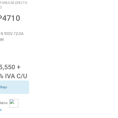
TORES DE EFECTO
O
P4710
N 100V 72.0A
HM
5,550 +
% IVA C/U
 Bajo
datos:
ar