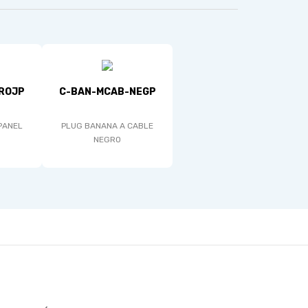
ROJP
C-BAN-MCAB-NEGP
PANEL
PLUG BANANA A CABLE
NEGRO