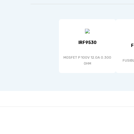
IRF9530
F
MOSFET P 100V 12.0A 0.300
FUSIB
OHM