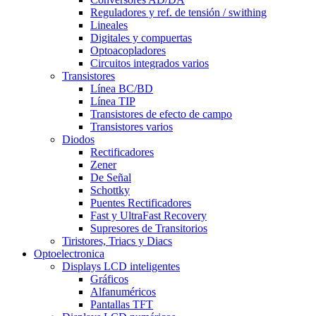
Reguladores y ref. de tensión / swithing
Lineales
Digitales y compuertas
Optoacopladores
Circuitos integrados varios
Transistores
Línea BC/BD
Línea TIP
Transistores de efecto de campo
Transistores varios
Diodos
Rectificadores
Zener
De Señal
Schottky
Puentes Rectificadores
Fast y UltraFast Recovery
Supresores de Transitorios
Tiristores, Triacs y Diacs
Optoelectronica
Displays LCD inteligentes
Gráficos
Alfanuméricos
Pantallas TFT