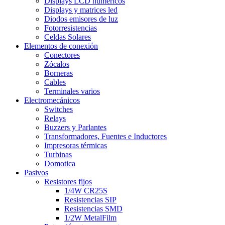
Displays LCD numéricos
Displays y matrices led
Diodos emisores de luz
Fotorresistencias
Celdas Solares
Elementos de conexión
Conectores
Zócalos
Borneras
Cables
Terminales varios
Electromecánicos
Switches
Relays
Buzzers y Parlantes
Transformadores, Fuentes e Inductores
Impresoras térmicas
Turbinas
Domotica
Pasivos
Resistores fijos
1/4W CR25S
Resistencias SIP
Resistencias SMD
1/2W MetalFilm