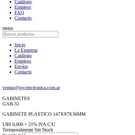
Catálogo
Empleos
FAQ
Contacto
menu
Inicio
La Empresa
Catálogo
Empleos
Envíos
Contacto
ventas@sycelectronica.com.ar
GABINETES
GAB-51
GABINETE PLASTICO 147X97X36MM
U$S 0,000 + 21% IVA C/U
Termporalmente Sin Stock