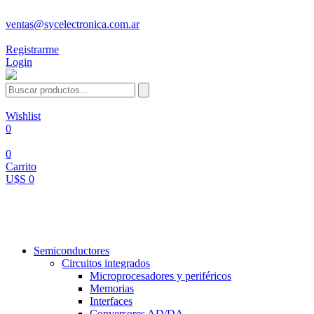
ventas@sycelectronica.com.ar
Registrarme
Login
Wishlist
0
0
Carrito
U$S 0
Categorías
Semiconductores
Circuitos integrados
Microprocesadores y periféricos
Memorias
Interfaces
Conversores AD/DA