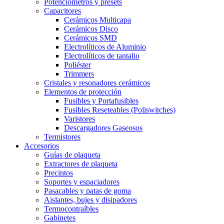
Potenciómetros y presets
Capacitores
Cerámicos Multicapa
Cerámicos Disco
Cerámicos SMD
Electrolíticos de Aluminio
Electrolíticos de tantalio
Poliéster
Trimmers
Cristales y resonadores cerámicos
Elementos de protección
Fusibles y Portafusibles
Fusibles Reseteables (Poliswitches)
Varistores
Descargadores Gaseosos
Termistores
Accesorios
Guías de plaqueta
Extractores de plaqueta
Precintos
Soportes y espaciadores
Pasacables y patas de goma
Aislantes, bujes y disipadores
Termocontraíbles
Gabinetes