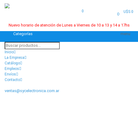
0
U$S 0
0
Nuevo horario de atención de Lunes a Viernes de 10 a 13 y 14 a 17hs
Categorías
menu
Inicio
La Empresa
Catálogo
Empleos
Envíos
Contacto
ventas@sycelectronica.com.ar