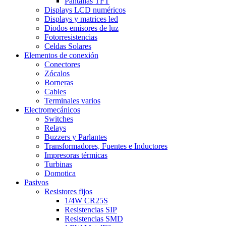
Pantallas TFT
Displays LCD numéricos
Displays y matrices led
Diodos emisores de luz
Fotorresistencias
Celdas Solares
Elementos de conexión
Conectores
Zócalos
Borneras
Cables
Terminales varios
Electromecánicos
Switches
Relays
Buzzers y Parlantes
Transformadores, Fuentes e Inductores
Impresoras térmicas
Turbinas
Domotica
Pasivos
Resistores fijos
1/4W CR25S
Resistencias SIP
Resistencias SMD