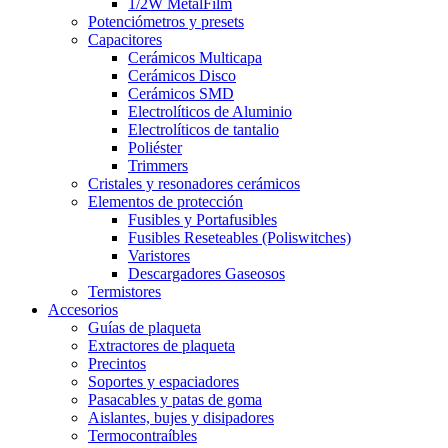
1/2W MetalFilm
Potenciómetros y presets
Capacitores
Cerámicos Multicapa
Cerámicos Disco
Cerámicos SMD
Electrolíticos de Aluminio
Electrolíticos de tantalio
Poliéster
Trimmers
Cristales y resonadores cerámicos
Elementos de protección
Fusibles y Portafusibles
Fusibles Reseteables (Poliswitches)
Varistores
Descargadores Gaseosos
Termistores
Accesorios
Guías de plaqueta
Extractores de plaqueta
Precintos
Soportes y espaciadores
Pasacables y patas de goma
Aislantes, bujes y disipadores
Termocontraíbles