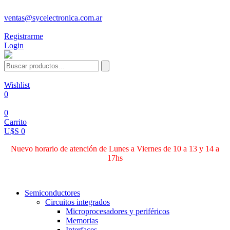
ventas@sycelectronica.com.ar
Registrarme
Login
Wishlist
0
0
Carrito
U$S 0
Nuevo horario de atención de Lunes a Viernes de 10 a 13 y 14 a
17hs
Categorías
Semiconductores
Circuitos integrados
Microprocesadores y periféricos
Memorias
Interfaces