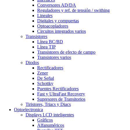
Conversores AD/DA
Reguladores y ref. de tensión / swithing
Lineales
Digitales y compuertas
Optoacopladores
Circuitos integrados varios
Transistores
Línea BC/BD
Línea TIP
Transistores de efecto de campo
Transistores varios
Diodos
Rectificadores
Zener
De Señal
Schottky
Puentes Rectificadores
Fast y UltraFast Recovery
Supresores de Transitorios
Tiristores, Triacs y Diacs
Optoelectronica
Displays LCD inteligentes
Gráficos
Alfanuméricos