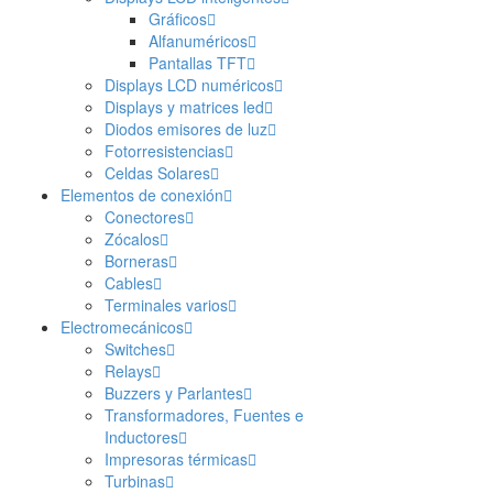
Gráficos
Alfanuméricos
Pantallas TFT
Displays LCD numéricos
Displays y matrices led
Diodos emisores de luz
Fotorresistencias
Celdas Solares
Elementos de conexión
Conectores
Zócalos
Borneras
Cables
Terminales varios
Electromecánicos
Switches
Relays
Buzzers y Parlantes
Transformadores, Fuentes e
Inductores
Impresoras térmicas
Turbinas