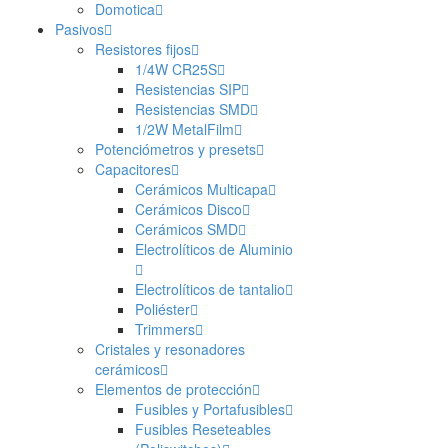
Domotica
Pasivos
Resistores fijos
1/4W CR25S
Resistencias SIP
Resistencias SMD
1/2W MetalFilm
Potenciómetros y presets
Capacitores
Cerámicos Multicapa
Cerámicos Disco
Cerámicos SMD
Electrolíticos de Aluminio
Electrolíticos de tantalio
Poliéster
Trimmers
Cristales y resonadores
cerámicos
Elementos de protección
Fusibles y Portafusibles
Fusibles Reseteables