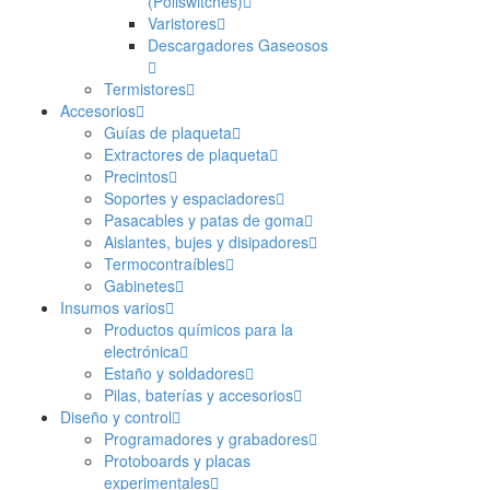
(Poliswitches)
Varistores
Descargadores Gaseosos
Termistores
Accesorios
Guías de plaqueta
Extractores de plaqueta
Precintos
Soportes y espaciadores
Pasacables y patas de goma
Aislantes, bujes y disipadores
Termocontraíbles
Gabinetes
Insumos varios
Productos químicos para la
electrónica
Estaño y soldadores
Pilas, baterías y accesorios
Diseño y control
Programadores y grabadores
Protoboards y placas
experimentales