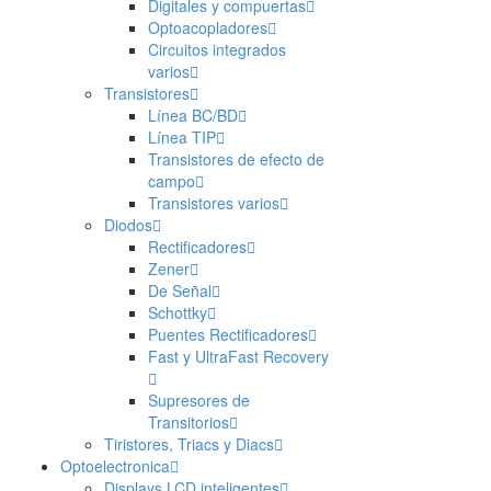
Digitales y compuertas
Optoacopladores
Circuitos integrados
varios
Transistores
Línea BC/BD
Línea TIP
Transistores de efecto de
campo
Transistores varios
Diodos
Rectificadores
Zener
De Señal
Schottky
Puentes Rectificadores
Fast y UltraFast Recovery
Supresores de
Transitorios
Tiristores, Triacs y Diacs
Optoelectronica
Displays LCD inteligentes