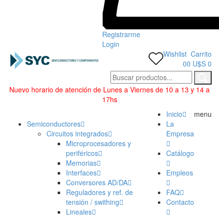
Registrarme
Login
Wishlist
Carrito
0
0
U$S 0
Nuevo horario de atención de Lunes a Viernes de 10 a 13 y 14 a
17hs
Categorías
Inicio
menu
Semiconductores
La
Circuitos integrados
Empresa
Microprocesadores y
periféricos
Catálogo
Memorias
Interfaces
Empleos
Conversores AD/DA
Reguladores y ref. de
FAQ
tensión / swithing
Contacto
Lineales